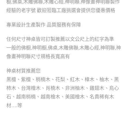
橱,佛桌,木雕佛聯,木雕心經,神明聯,神像畫神明聯製作
經驗的老字號 歡迎蒞臨工廠挑選會提供您優惠價格
專業設計生產製作 品質服務有保障
任何尺寸神桌皆可訂製推薦以文公尺上的紅字為準
一般的佛橱,神明橱,佛桌,木雕佛聯,木雕心經,神明聯,神
像畫神明聯尺寸規格長寬高有
神桌材質推薦您
黑檀、紫檀、梢楠木、花梨、紅木、樟木、柚木、黑
柿木、台灣檜木、肖楠木、非洲柚木、雞翅木、烏心
石、越南梢楠、越南檜木、美國檜木、名貴稀有木
材….等