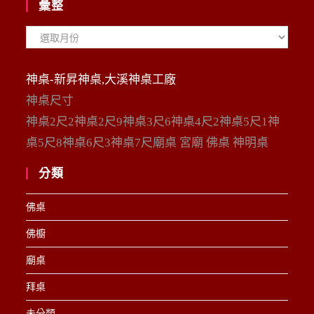
彙整
彙
整
神桌-新昇神桌,大溪神桌工廠
神桌尺寸
神桌2尺2神桌2尺9神桌3尺6神桌4尺2神桌5尺1神
桌5尺8神桌6尺3神桌7尺廟桌 宮廟 佛桌 神明桌
分類
佛桌
佛櫥
廟桌
拜桌
未分類