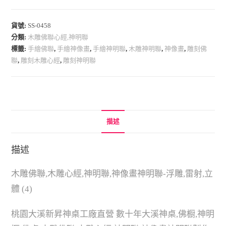
貨號:
SS-0458
分類:
木雕佛聯心經,神明聯
標籤:
手繪佛聯
,
手繪神像畫
,
手繪神明聯
,
木雕神明聯
,
神像畫
,
雕刻佛
聯
,
雕刻木雕心經
,
雕刻神明聯
描述
描述
木雕佛聯,木雕心經,神明聯,神像畫神明聯-浮雕,雷射,立
體 (4)
桃園大溪新昇神桌工廠直營 數十年大溪神桌,佛橱,神明