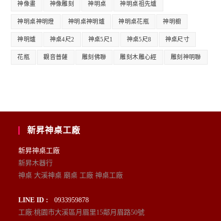
神像畫
神像雕刻
神明桌
神明桌祖先爐
神明桌神明燈
神明桌神明爐
神明桌花瓶
神明櫥
神明爐
神桌4尺2
神桌5尺1
神桌5尺8
神桌尺寸
花瓶
觀音普薩
雕刻佛聯
雕刻木雕心經
雕刻神明聯
新昇神桌工廠
新昇神桌工廠
新昇木器行
神桌 大溪神桌 廟桌 工廠 神桌工廠
LINE ID :
0933959878
工廠:桃園市大溪區月眉里15鄰月眉路50號