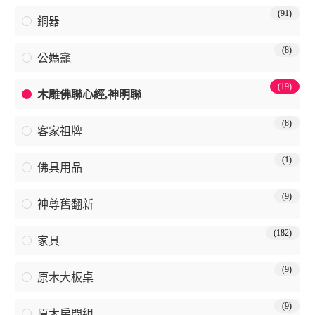
(91)
銅器
(8)
公媽龕
(19)
木雕佛聯心經,神明聯
(8)
客家祖牌
(1)
佛具用品
(9)
神尊舊翻新
(182)
家具
(9)
原木大板桌
(9)
原木房間組