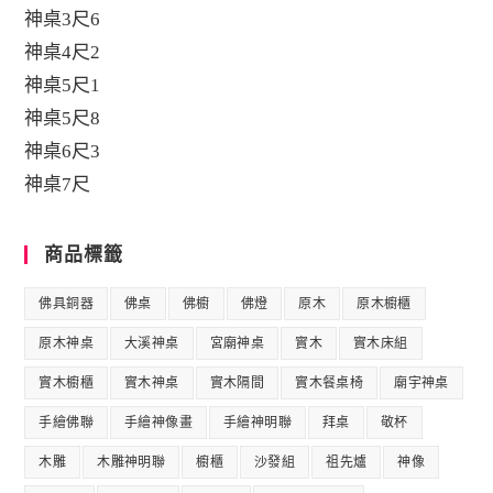
神桌3尺6
神桌4尺2
神桌5尺1
神桌5尺8
神桌6尺3
神桌7尺
商品標籤
佛具銅器
佛桌
佛櫥
佛燈
原木
原木櫥櫃
原木神桌
大溪神桌
宮廟神桌
實木
實木床組
實木櫥櫃
實木神桌
實木隔間
實木餐桌椅
廟宇神桌
手繪佛聯
手繪神像畫
手繪神明聯
拜桌
敬杯
木雕
木雕神明聯
櫥櫃
沙發組
祖先爐
神像