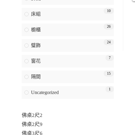
10
床組
26
櫥櫃
24
璧飾
7
窗花
15
隔間
1
Uncategorized
佛桌2尺2
佛桌2尺9
佛桌3尺6