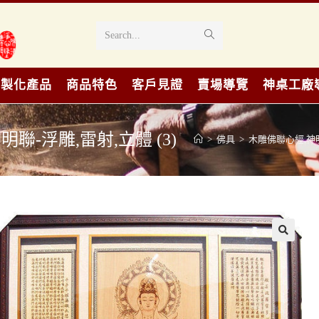
Search...
客製化產品
商品特色
客戶見證
賣場導覽
神桌工廠
聯-浮雕,雷射,立體 (3)
>
佛具
>
木雕佛聯心經,神
🔍