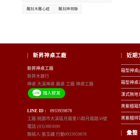
雕刻木雕心經
雕刻神明聯
新昇神桌工廠
近期
新昇神桌工廠
箱型神桌p
新昇木器行
箱型神桌2
神桌 大溪神桌 廟桌 工廠 神桌工廠
漢式無地1
黑紫檀箱型
LINE ID :
0933959878
黑紫檀祥雲
工廠:桃園市大溪區月眉里15鄰月眉路50號
電話:(03)3883690
彙整
聯絡人:張玉繡 行動0933959878