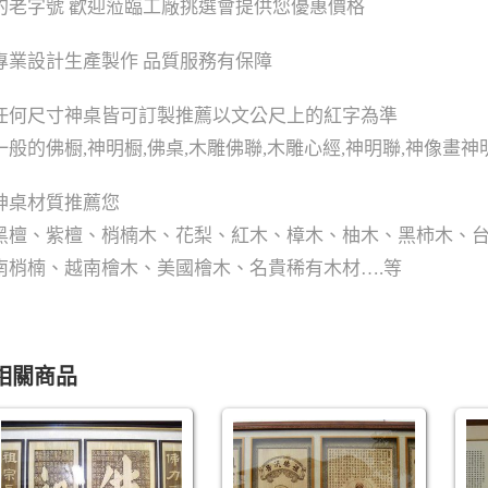
的老字號 歡迎蒞臨工廠挑選會提供您優惠價格
專業設計生產製作 品質服務有保障
任何尺寸神桌皆可訂製推薦以文公尺上的紅字為準
一般的佛橱,神明橱,佛桌,木雕佛聯,木雕心經,神明聯,神像畫
神桌材質推薦您
黑檀、紫檀、梢楠木、花梨、紅木、樟木、柚木、黑柿木、
南梢楠、越南檜木、美國檜木、名貴稀有木材….等
相關商品