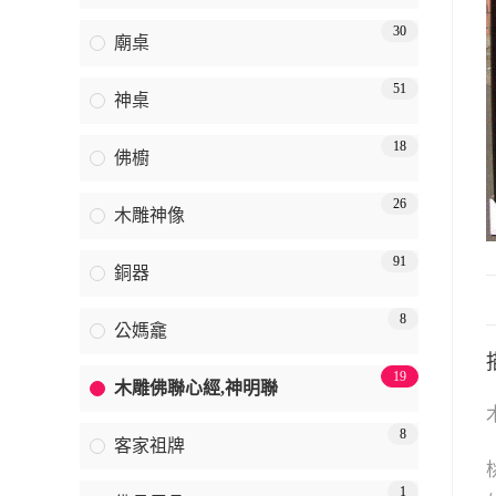
30
廟桌
51
神桌
18
佛櫥
26
木雕神像
91
銅器
8
公媽龕
19
木雕佛聯心經,神明聯
8
客家祖牌
1