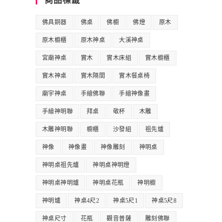
商品標籤
佛具銅器
佛桌
佛櫥
佛燈
原木
原木櫥櫃
原木神桌
大溪神桌
宮廟神桌
實木
實木床組
實木櫥櫃
實木神桌
實木隔間
實木餐桌椅
廟宇神桌
手繪佛聯
手繪神像畫
手繪神明聯
拜桌
敬杯
木雕
木雕神明聯
櫥櫃
沙發組
祖先爐
神像
神像畫
神像雕刻
神明桌
神明桌祖先爐
神明桌神明燈
神明桌神明爐
神明桌花瓶
神明櫥
神明爐
神桌4尺2
神桌5尺1
神桌5尺8
神桌尺寸
花瓶
觀音普薩
雕刻佛聯