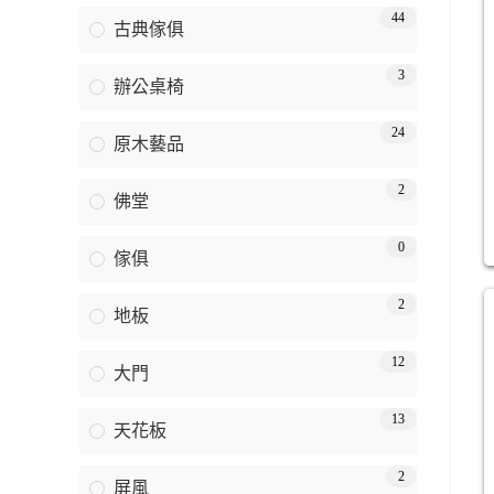
44
古典傢俱
3
辦公桌椅
24
原木藝品
2
佛堂
0
傢俱
2
地板
12
大門
13
天花板
2
屏風