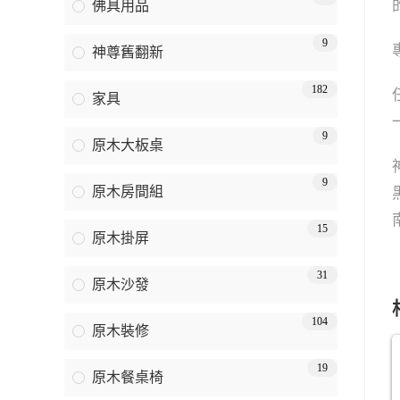
佛具用品
9
神尊舊翻新
182
家具
9
原木大板桌
9
原木房間組
15
原木掛屏
31
原木沙發
104
原木裝修
19
原木餐桌椅