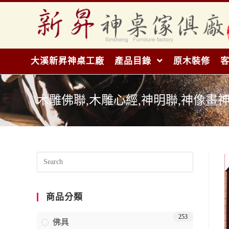
大溪新昇神桌工廠
產品目錄
原木裝修
木雕佛聯,木雕心經,神明聯,神像畫神明
商品分類
253
佛具