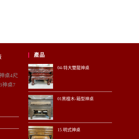
產品
廠
04-特大雙龍神桌
6神桌4尺
3神桌7
01黑檀木-箱型神桌
15.明式神桌