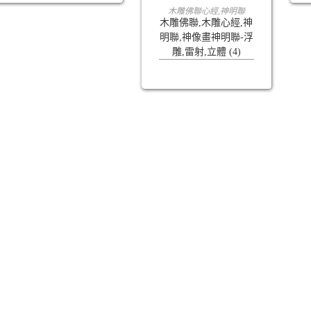
查看內容
木雕佛聯心經,神明聯
木雕佛聯,木雕心經,神
明聯,神像畫神明聯-浮
雕,雷射,立體 (4)