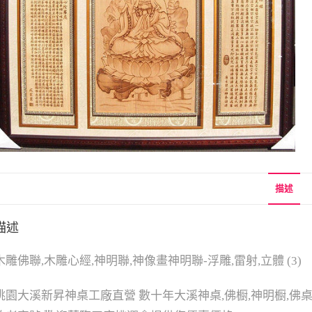
描述
描述
木雕佛聯,木雕心經,神明聯,神像畫神明聯-浮雕,雷射,立體 (3)
桃園大溪新昇神桌工廠直營 數十年大溪神桌,佛橱,神明橱,佛桌