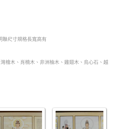
神明聯尺寸規格長寬高有
台灣檜木、肖楠木、非洲柚木、雞翅木、烏心石、越