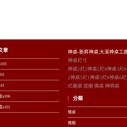
文章
神桌-新昇神桌,大溪神桌工
神桌尺寸
103
神桌2尺2神桌2尺9神桌3尺
01
2神桌5尺1神桌5尺8神桌6尺
01
尺廟桌 宮廟 佛桌 神明桌
a106
分類
a101
佛桌
佛櫥