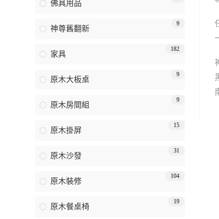
佛具用品
9
神尊舊翻新
182
家具
9
原木大板桌
9
原木房間組
15
原木掛屏
31
原木沙發
104
原木裝修
19
原木餐桌椅