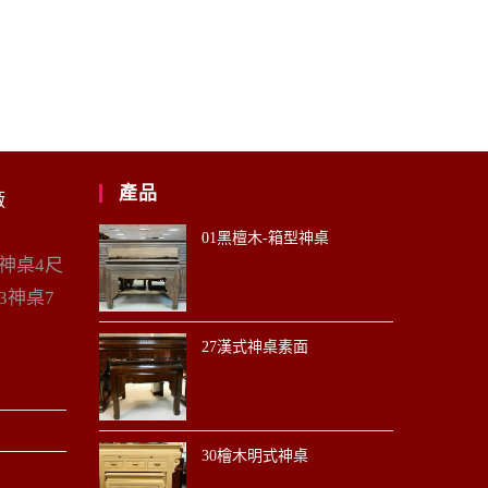
產品
廠
01黑檀木-箱型神桌
6神桌4尺
3神桌7
27漢式神桌素面
30檜木明式神桌