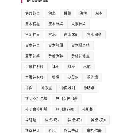
商品標籤
佛具銅器
佛桌
佛櫥
佛燈
原木
原木櫥櫃
原木神桌
大溪神桌
宮廟神桌
實木
實木床組
實木櫥櫃
實木神桌
實木隔間
實木餐桌椅
廟宇神桌
手繪佛聯
手繪神像畫
手繪神明聯
拜桌
敬杯
木雕
木雕神明聯
櫥櫃
沙發組
祖先爐
神像
神像畫
神像雕刻
神明桌
神明桌祖先爐
神明桌神明燈
神明桌神明爐
神明桌花瓶
神明櫥
神明爐
神桌4尺2
神桌5尺1
神桌5尺8
神桌尺寸
花瓶
觀音普薩
雕刻佛聯