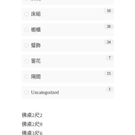
10
床組
26
櫥櫃
24
璧飾
7
窗花
15
隔間
1
Uncategorized
佛桌2尺2
佛桌2尺9
佛桌3尺6