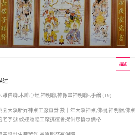
描述
描述
木雕佛聯,木雕心經,神明聯,神像畫神明聯-,手繪 (19)
桃園大溪新昇神桌工廠直營 數十年大溪神桌,佛橱,神明橱,佛桌
的老字號 歡迎蒞臨工廠挑選會提供您優惠價格
專業設計生產製作 品質服務有保障