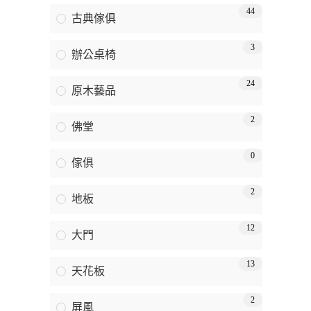
44
古典傢俱
3
辦公桌椅
24
原木藝品
2
佛堂
0
傢俱
2
地板
12
大門
13
天花板
2
屏風