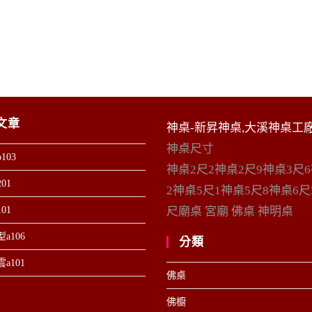
文章
神桌-新昇神桌,大溪神桌工
神桌尺寸
103
神桌2尺2神桌2尺9神桌3尺
01
2神桌5尺1神桌5尺8神桌6尺
01
尺廟桌 宮廟 佛桌 神明桌
a106
分類
a101
佛桌
佛櫥