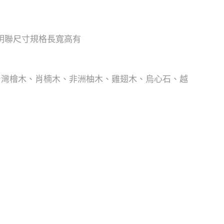
神明聯尺寸規格長寬高有
台灣檜木、肖楠木、非洲柚木、雞翅木、烏心石、越