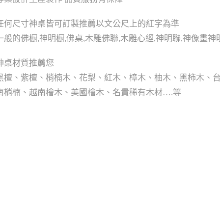
任何尺寸神桌皆可訂製推薦以文公尺上的紅字為準
一般的佛橱,神明橱,佛桌,木雕佛聯,木雕心經,神明聯,神像畫
神桌材質推薦您
黑檀、紫檀、梢楠木、花梨、紅木、樟木、柚木、黑柿木、
南梢楠、越南檜木、美國檜木、名貴稀有木材….等