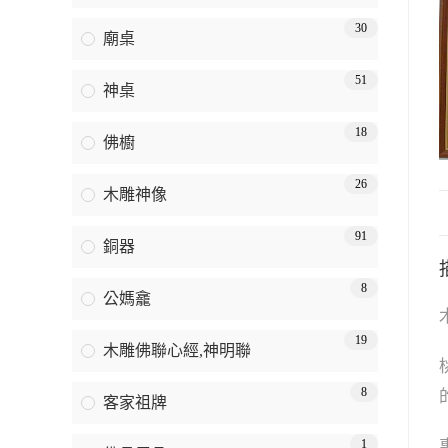
30
廟桌
51
神桌
18
佛櫥
26
木雕神像
91
銅器
8
公媽龕
19
木雕佛聯心經,神明聯
8
客家祖牌
1