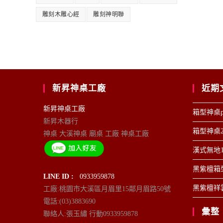
雕刻木雕心經
雕刻神明聯
新昇神桌工廠
近期
新昇神桌工廠
箱型神桌p
新昇木器行
箱型神桌2
神桌 大溪神桌 廟桌 工廠 神桌工廠
漢式無地1
黑紫檀箱型
LINE ID :
0933959878
黑紫檀祥雲
工廠:桃園市大溪區月眉里15鄰月眉路50號
電話:(03)3883690
彙整
聯絡人:張玉繡 行動0933959878