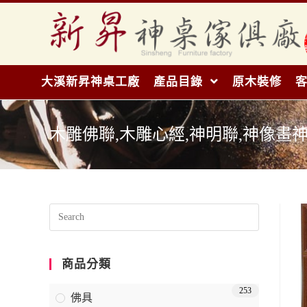
大溪新昇神桌工廠
產品目錄
原木裝修
木雕佛聯,木雕心經,神明聯,神像畫神明聯
商品分類
253
佛具