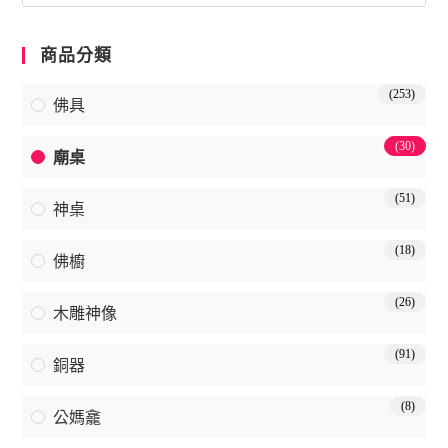
商品分類
(253)
佛具
(30)
廟桌
(51)
神桌
(18)
佛櫥
(26)
木雕神像
(91)
銅器
(8)
公媽龕