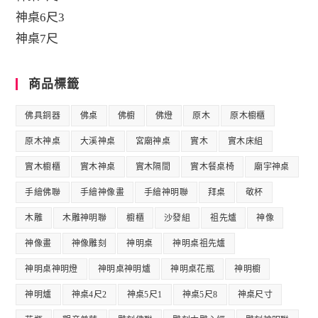
神桌6尺3
神桌7尺
商品標籤
佛具銅器
佛桌
佛櫥
佛燈
原木
原木櫥櫃
原木神桌
大溪神桌
宮廟神桌
實木
實木床組
實木櫥櫃
實木神桌
實木隔間
實木餐桌椅
廟宇神桌
手繪佛聯
手繪神像畫
手繪神明聯
拜桌
敬杯
木雕
木雕神明聯
櫥櫃
沙發組
祖先爐
神像
神像畫
神像雕刻
神明桌
神明桌祖先爐
神明桌神明燈
神明桌神明爐
神明桌花瓶
神明櫥
神明爐
神桌4尺2
神桌5尺1
神桌5尺8
神桌尺寸