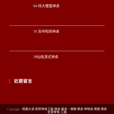
04-特大雙龍神桌
10.吉祥啦咪神桌
28仙桃漢式神桌
近期留言
Copyright -
桃園大溪 新昇神桌工廠 神桌 廟桌、佛櫥 佛桌 神明桌 佛連 佛具
批發零售 工廠