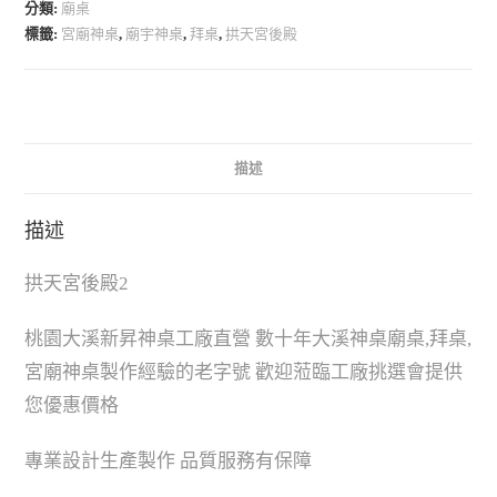
分類:
廟桌
標籤:
宮廟神桌
,
廟宇神桌
,
拜桌
,
拱天宮後殿
描述
描述
拱天宮後殿2
桃園大溪新昇神桌工廠直營 數十年大溪神桌廟桌,拜桌,
宮廟神桌製作經驗的老字號 歡迎蒞臨工廠挑選會提供
您優惠價格
專業設計生產製作 品質服務有保障