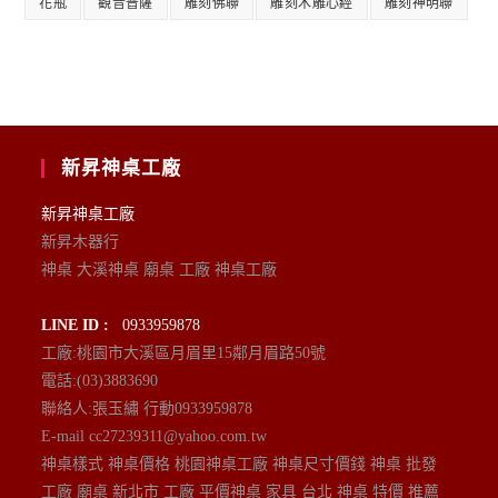
花瓶
觀音普薩
雕刻佛聯
雕刻木雕心經
雕刻神明聯
新昇神桌工廠
新昇神桌工廠
新昇木器行
神桌 大溪神桌 廟桌 工廠 神桌工廠
LINE ID :
0933959878
工廠:桃園市大溪區月眉里15鄰月眉路50號
電話:(03)3883690
聯絡人:張玉繡 行動0933959878
E-mail cc27239311@yahoo.com.tw
神桌樣式 神桌價格 桃園神桌工廠 神桌尺寸價錢 神桌 批發
工廠 廟桌 新北市 工廠 平價神桌 家具 台北 神桌 特價 推薦