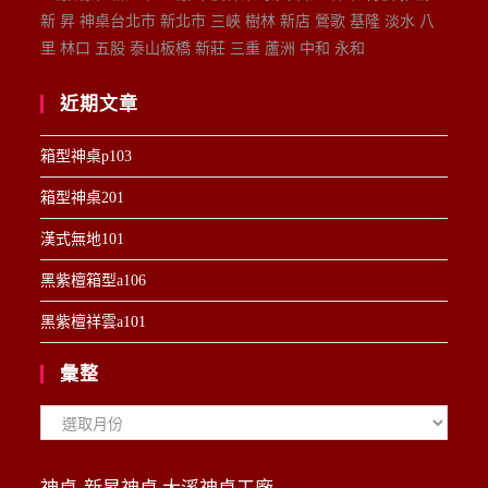
新 昇 神桌台北市 新北市 三峽 樹林 新店 鶯歌 基隆 淡水 八
里 林口 五股 泰山板橋 新莊 三重 蘆洲 中和 永和
近期文章
箱型神桌p103
箱型神桌201
漢式無地101
黑紫檀箱型a106
黑紫檀祥雲a101
彙整
彙
整