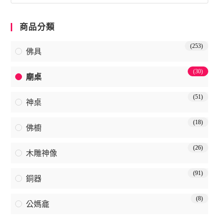
商品分類
(253)
佛具
(30)
廟桌
(51)
神桌
(18)
佛櫥
(26)
木雕神像
(91)
銅器
(8)
公媽龕