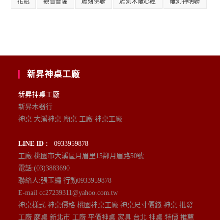
花瓶
觀音普薩
雕刻佛聯
雕刻木雕心經
雕刻神明聯
新昇神桌工廠
新昇神桌工廠
新昇木器行
神桌 大溪神桌 廟桌 工廠 神桌工廠
LINE ID :
0933959878
工廠:桃園市大溪區月眉里15鄰月眉路50號
電話:(03)3883690
聯絡人:張玉繡 行動0933959878
E-mail cc27239311@yahoo.com.tw
神桌樣式 神桌價格 桃園神桌工廠 神桌尺寸價錢 神桌 批發
工廠 廟桌 新北市 工廠 平價神桌 家具 台北 神桌 特價 推薦