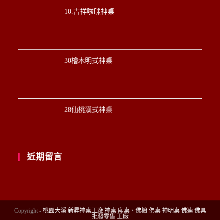
10.吉祥啦咪神桌
30檜木明式神桌
28仙桃漢式神桌
近期留言
Copyright -
桃園大溪 新昇神桌工廠 神桌 廟桌、佛櫥 佛桌 神明桌 佛連 佛具
批發零售 工廠