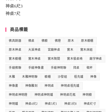
神桌6尺3
神桌7尺
商品標籤
佛具銅器
佛桌
佛櫥
佛燈
原木
原木櫥櫃
原木神桌
大溪神桌
宮廟神桌
實木
實木床組
實木櫥櫃
實木神桌
實木隔間
實木餐桌椅
廟宇神桌
手繪佛聯
手繪神像畫
手繪神明聯
拜桌
敬杯
木雕
木雕神明聯
櫥櫃
沙發組
祖先爐
神像
神像畫
神像雕刻
神明桌
神明桌祖先爐
神明桌神明燈
神明桌神明爐
神明桌花瓶
神明櫥
神明爐
神桌4尺2
神桌5尺1
神桌5尺8
神桌尺寸