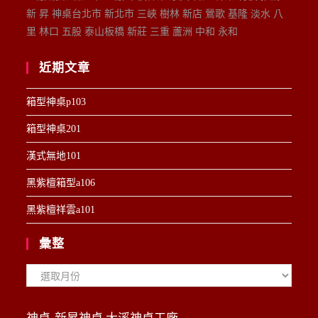
新 昇 神桌台北市 新北市 三峽 樹林 新店 鶯歌 基隆 淡水 八
里 林口 五股 泰山板橋 新莊 三重 蘆洲 中和 永和
近期文章
箱型神桌p103
箱型神桌201
漢式無地101
黑紫檀箱型a106
黑紫檀祥雲a101
彙整
彙
整