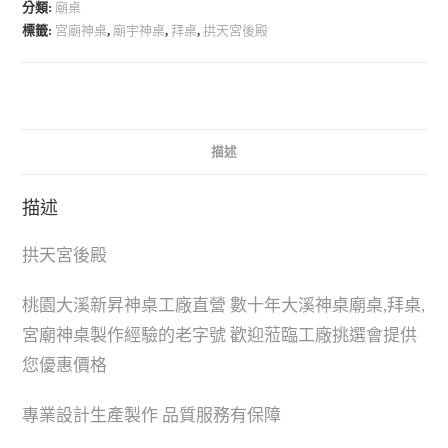
分類:
廟桌
標籤:
宮廟神桌
,
廟宇神桌
,
拜桌
,
拱天宮後殿
描述
描述
拱天宮後殿
桃園大溪新昇神桌工廠直營 數十年大溪神桌廟桌,拜桌,
宮廟神桌製作經驗的老字號 歡迎蒞臨工廠挑選會提供
您優惠價格
專業設計生產製作 品質服務有保障