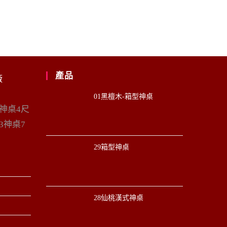
產品
廠
01黑檀木-箱型神桌
6神桌4尺
3神桌7
29箱型神桌
28仙桃漢式神桌