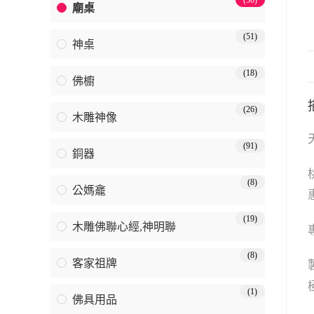
(30)
廟桌
(51)
神桌
(18)
佛櫥
(26)
木雕神像
(91)
銅器
(8)
公媽龕
(19)
木雕佛聯心經,神明聯
(8)
客家祖牌
(1)
佛具用品