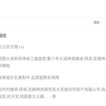
描述
描述
天元宮天壇 (4)
桃園大溪新昇神桌工廠直營 數十年大溪神桌廟桌,拜桌,宮廟
惠價格
專業設計生產製作 品質服務有保障
製作的廟桌,拜桌,宮廟神桌廣受各大宮廟支持客戶有龍山寺,高雄
極宮,拱天宮,桃園姜太公廟……等