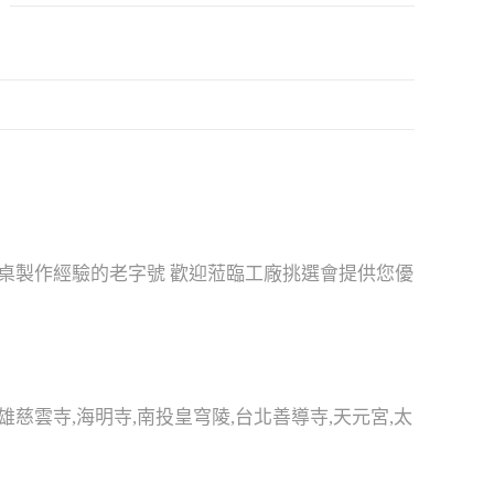
神桌製作經驗的老字號 歡迎蒞臨工廠挑選會提供您優
慈雲寺,海明寺,南投皇穹陵,台北善導寺,天元宮,太