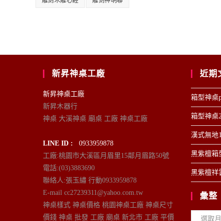
雕刻木雕心經
雕刻神明聯
新昇神桌工廠
近期
新昇神桌工廠
箱型神桌p
新昇木器行
箱型神桌2
神桌 大溪神桌 廟桌 工廠 神桌工廠
漢式無地1
LINE ID :
0933959878
黑紫檀箱型
工廠:桃園市大溪區月眉里15鄰月眉路50號
電話:(03)3883690
黑紫檀祥雲
聯絡人:張玉繡 行動0933959878
E-mail cc27239311@yahoo.com.tw
彙整
神桌樣式 神桌價格 桃園神桌工廠 神桌尺寸
彙
價錢 神桌 批發 工廠 廟桌 新北市 工廠 平價