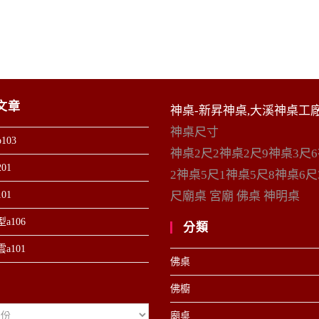
文章
神桌-新昇神桌,大溪神桌工
神桌尺寸
103
神桌2尺2神桌2尺9神桌3尺
01
2神桌5尺1神桌5尺8神桌6尺
01
尺廟桌 宮廟 佛桌 神明桌
a106
分類
a101
佛桌
佛櫥
廟桌