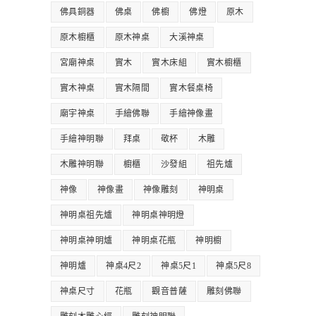
佛具銅器
佛桌
佛櫥
佛燈
原木
原木櫥櫃
原木神桌
大溪神桌
宮廟神桌
實木
實木床組
實木櫥櫃
實木神桌
實木隔間
實木餐桌椅
廟宇神桌
手繪佛聯
手繪神像畫
手繪神明聯
拜桌
敬杯
木雕
木雕神明聯
櫥櫃
沙發組
祖先爐
神像
神像畫
神像雕刻
神明桌
神明桌祖先爐
神明桌神明燈
神明桌神明爐
神明桌花瓶
神明櫥
神明爐
神桌4尺2
神桌5尺1
神桌5尺8
神桌尺寸
花瓶
觀音普薩
雕刻佛聯