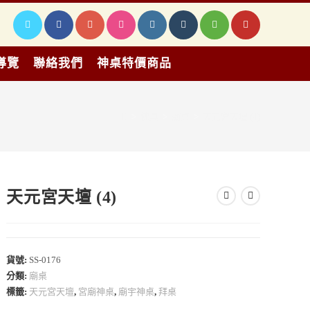
導覽
聯絡我們
神桌特價商品
>
佛具
>
廟桌
>
天元宮天壇 (4)
天元宮天壇 (4)
貨號:
SS-0176
分類:
廟桌
標籤:
天元宮天壇
,
宮廟神桌
,
廟宇神桌
,
拜桌