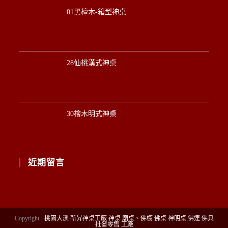
01黑檀木-箱型神桌
28仙桃漢式神桌
30檜木明式神桌
近期留言
Copyright -
桃園大溪 新昇神桌工廠 神桌 廟桌、佛櫥 佛桌 神明桌 佛連 佛具
批發零售 工廠