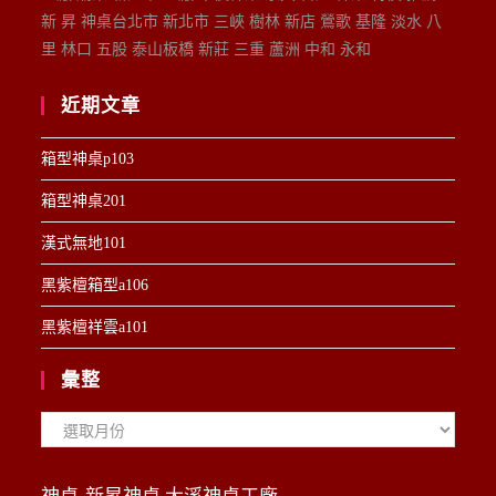
新 昇 神桌台北市 新北市 三峽 樹林 新店 鶯歌 基隆 淡水 八
里 林口 五股 泰山板橋 新莊 三重 蘆洲 中和 永和
近期文章
箱型神桌p103
箱型神桌201
漢式無地101
黑紫檀箱型a106
黑紫檀祥雲a101
彙整
彙
整