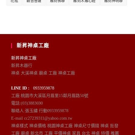
花瓶
觀音普薩
雕刻佛聯
雕刻木雕心經
雕刻神明聯
新昇神桌工廠
新昇神桌工廠
新昇木器行
神桌 大溪神桌 廟桌 工廠 神桌工廠
LINE ID :
0933959878
工廠:桃園市大溪區月眉里15鄰月眉路50號
電話:(03)3883690
聯絡人:張玉繡 行動0933959878
E-mail cc27239311@yahoo.com.tw
神桌樣式 神桌價格 桃園神桌工廠 神桌尺寸價錢 神桌 批發
工廠 廟桌 新北市 工廠 平價神桌 家具 台北 神桌 特價 推薦