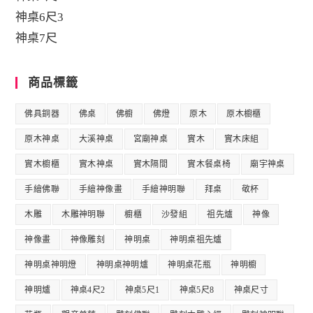
神桌6尺3
神桌7尺
商品標籤
佛具銅器
佛桌
佛櫥
佛燈
原木
原木櫥櫃
原木神桌
大溪神桌
宮廟神桌
實木
實木床組
實木櫥櫃
實木神桌
實木隔間
實木餐桌椅
廟宇神桌
手繪佛聯
手繪神像畫
手繪神明聯
拜桌
敬杯
木雕
木雕神明聯
櫥櫃
沙發組
祖先爐
神像
神像畫
神像雕刻
神明桌
神明桌祖先爐
神明桌神明燈
神明桌神明爐
神明桌花瓶
神明櫥
神明爐
神桌4尺2
神桌5尺1
神桌5尺8
神桌尺寸