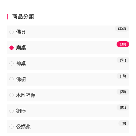
商品分類
(253)
佛具
(30)
廟桌
(51)
神桌
(18)
佛櫥
(26)
木雕神像
(91)
銅器
(8)
公媽龕