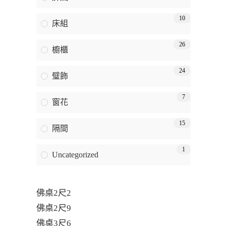
10
床組
26
櫥櫃
24
璧飾
7
窗花
15
隔間
1
Uncategorized
佛桌2尺2
佛桌2尺9
佛桌3尺6