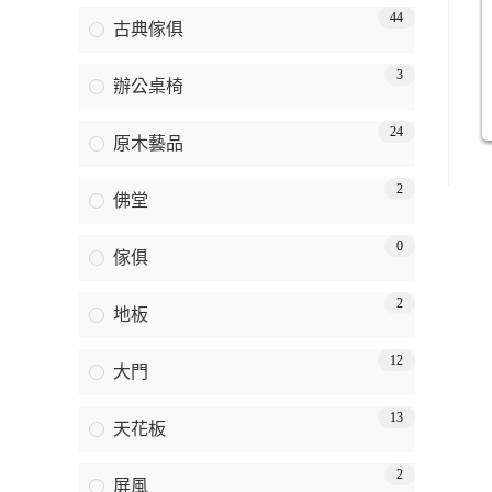
44
古典傢俱
3
辦公桌椅
24
原木藝品
2
佛堂
0
傢俱
2
地板
12
大門
13
天花板
2
屏風