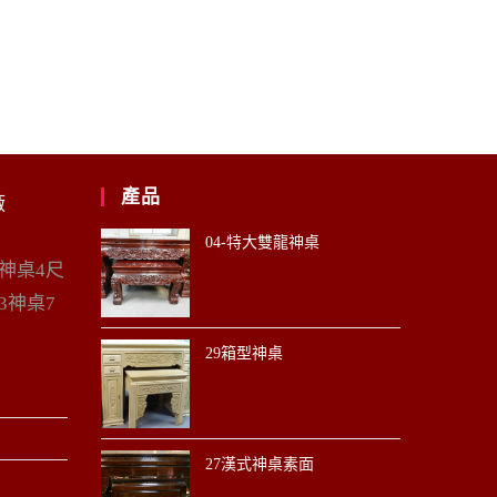
產品
廠
04-特大雙龍神桌
6神桌4尺
3神桌7
29箱型神桌
27漢式神桌素面