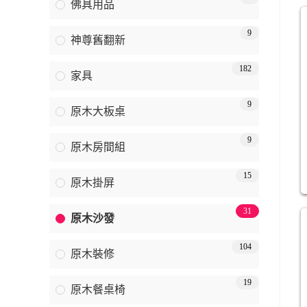
佛具用品
9
神尊舊翻新
182
家具
9
原木大板桌
9
原木房間組
15
原木掛屏
31
原木沙發
104
原木裝修
19
原木餐桌椅