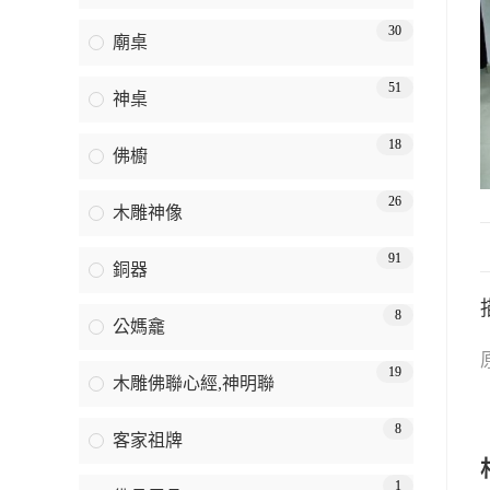
30
廟桌
51
神桌
18
佛櫥
26
木雕神像
91
銅器
8
公媽龕
19
木雕佛聯心經,神明聯
8
客家祖牌
1