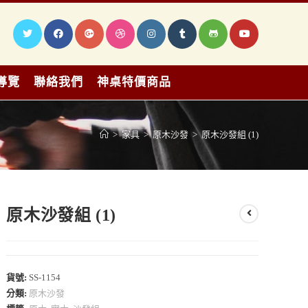
導覽
聯絡我們
神桌特價商品
>
家具
>
原木沙發
>
原木沙發組 (1)
原木沙發組 (1)
貨號:
SS-1154
分類:
原木沙發