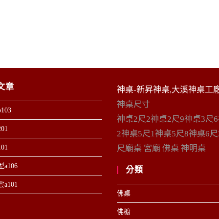
文章
神桌-新昇神桌,大溪神桌工
神桌尺寸
103
神桌2尺2神桌2尺9神桌3尺
01
2神桌5尺1神桌5尺8神桌6尺
01
尺廟桌 宮廟 佛桌 神明桌
a106
分類
a101
佛桌
佛櫥