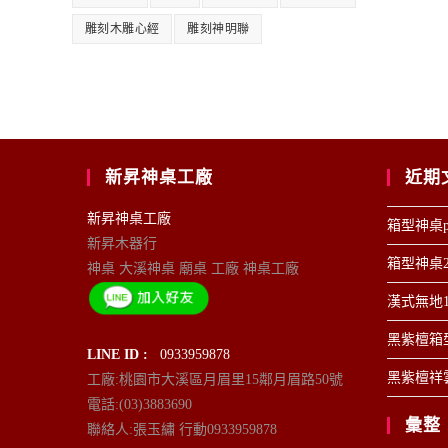
雕刻木雕心經
雕刻神明聯
新昇神桌工廠
近期
新昇神桌工廠
箱型神桌p
新昇木器行
箱型神桌2
神桌 大溪神桌 廟桌 工廠 神桌工廠
漢式無地1
黑紫檀箱型
LINE ID :
0933959878
黑紫檀祥雲
工廠:桃園市大溪區月眉里15鄰月眉路50號
電話:(03)3883690
彙整
聯絡人:張玉繡 行動0933959878