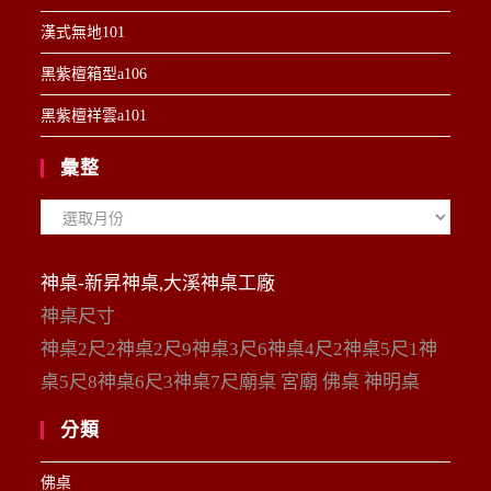
漢式無地101
黑紫檀箱型a106
黑紫檀祥雲a101
彙整
彙
整
神桌-新昇神桌,大溪神桌工廠
神桌尺寸
神桌2尺2神桌2尺9神桌3尺6神桌4尺2神桌5尺1神
桌5尺8神桌6尺3神桌7尺廟桌 宮廟 佛桌 神明桌
分類
佛桌