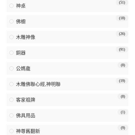
(51)
神桌
(18)
佛櫥
(26)
木雕神像
(91)
銅器
(8)
公媽龕
(19)
木雕佛聯心經,神明聯
(8)
客家祖牌
(1)
佛具用品
(9)
神尊舊翻新