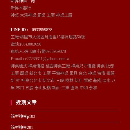
新昇神桌工廠
新昇木器行
神桌 大溪神桌 廟桌 工廠 神桌工廠
LINE ID :
0933959878
工廠:桃園市大溪區月眉里15鄰月眉路50號
電話:(03)3883690
聯絡人:張玉繡 行動0933959878
E-mail cc27239311@yahoo.com.tw
神桌樣式 神桌價格 桃園神桌工廠 神桌尺寸價錢 神桌 批發
工廠 廟桌 新北市 工廠 平價神桌 家具 台北 神桌 特價 推薦
新 昇 神桌台北市 新北市 三峽 樹林 新店 鶯歌 基隆 淡水 八
里 林口 五股 泰山板橋 新莊 三重 蘆洲 中和 永和
近期文章
箱型神桌p103
箱型神桌201