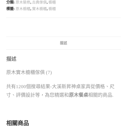
分類:
原木裝修
,
古典傢俱
,
櫥櫃
標籤:
原木櫥櫃
,
實木櫥櫃
,
櫥櫃
描述
描述
原木實木櫥櫃傢俱 (7)
共有1200個搜尋結果-大溪新昇神桌家具從價格、尺
寸、評價設計等，為您精選和
原木餐桌
相關的商品.
相關商品