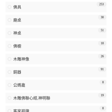
253
佛具
30
廟桌
51
神桌
18
佛櫥
26
木雕神像
91
銅器
8
公媽龕
19
木雕佛聯心經,神明聯
8
客家祖牌