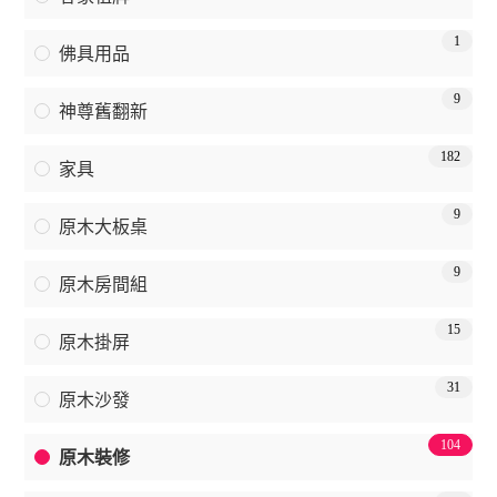
1
佛具用品
9
神尊舊翻新
182
家具
9
原木大板桌
9
原木房間組
15
原木掛屏
31
原木沙發
104
原木裝修