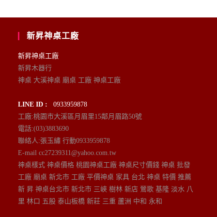
新昇神桌工廠
新昇神桌工廠
新昇木器行
神桌 大溪神桌 廟桌 工廠 神桌工廠
LINE ID :
0933959878
工廠:桃園市大溪區月眉里15鄰月眉路50號
電話:(03)3883690
聯絡人:張玉繡 行動0933959878
E-mail cc27239311@yahoo.com.tw
神桌樣式 神桌價格 桃園神桌工廠 神桌尺寸價錢 神桌 批發
工廠 廟桌 新北市 工廠 平價神桌 家具 台北 神桌 特價 推薦
新 昇 神桌台北市 新北市 三峽 樹林 新店 鶯歌 基隆 淡水 八
里 林口 五股 泰山板橋 新莊 三重 蘆洲 中和 永和