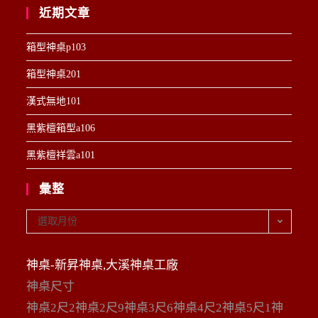
近期文章
箱型神桌p103
箱型神桌201
漢式無地101
黑紫檀箱型a106
黑紫檀祥雲a101
彙整
彙
選取月份
整
神桌-新昇神桌,大溪神桌工廠
神桌尺寸
神桌2尺2神桌2尺9神桌3尺6神桌4尺2神桌5尺1神