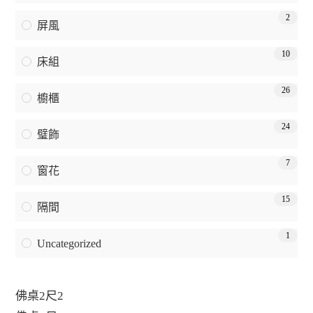
2
屏風
10
床組
26
櫥櫃
24
璧飾
7
窗花
15
隔間
1
Uncategorized
佛桌2尺2