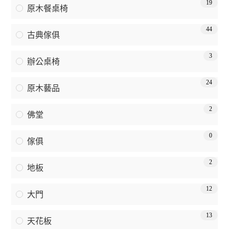
19
原木餐桌椅
44
古典傢俱
3
辦公桌椅
24
原木藝品
2
佛堂
0
傢俱
2
地板
12
大門
13
天花板