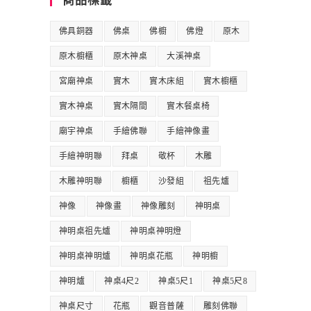
商品標籤
佛具銅器
佛桌
佛櫥
佛燈
原木
原木櫥櫃
原木神桌
大溪神桌
宮廟神桌
實木
實木床組
實木櫥櫃
實木神桌
實木隔間
實木餐桌椅
廟宇神桌
手繪佛聯
手繪神像畫
手繪神明聯
拜桌
敬杯
木雕
木雕神明聯
櫥櫃
沙發組
祖先爐
神像
神像畫
神像雕刻
神明桌
神明桌祖先爐
神明桌神明燈
神明桌神明爐
神明桌花瓶
神明櫥
神明爐
神桌4尺2
神桌5尺1
神桌5尺8
神桌尺寸
花瓶
觀音普薩
雕刻佛聯