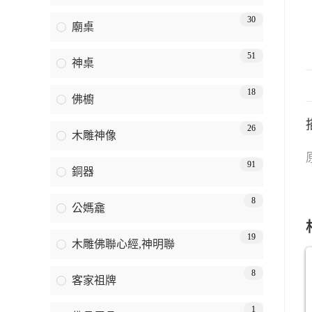
30
廟桌
51
神桌
18
佛櫥
26
木雕神像
91
銅器
8
公媽龕
19
木雕佛聯心經,神明聯
8
客家祖牌
1