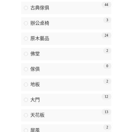
44
古典傢俱
3
辦公桌椅
24
原木藝品
2
佛堂
0
傢俱
2
地板
12
大門
13
天花板
2
屏風