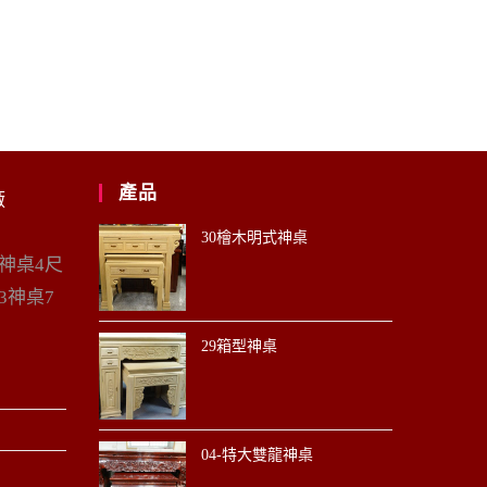
產品
廠
30檜木明式神桌
6神桌4尺
3神桌7
29箱型神桌
04-特大雙龍神桌