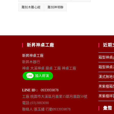
雕刻木雕心經
雕刻神明聯
新昇神桌工廠
近期
新昇神桌工廠
箱型神桌p
新昇木器行
箱型神桌2
神桌 大溪神桌 廟桌 工廠 神桌工廠
漢式無地1
黑紫檀箱型
LINE ID :
0933959878
黑紫檀祥雲
工廠:桃園市大溪區月眉里15鄰月眉路50號
電話:(03)3883690
彙整
聯絡人:張玉繡 行動0933959878