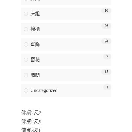
10
床組
26
櫥櫃
24
璧飾
7
窗花
15
隔間
1
Uncategorized
佛桌2尺2
佛桌2尺9
佛桌3尺6