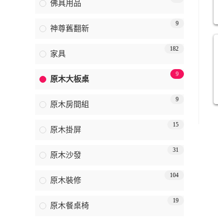
佛具用品
9
神尊舊翻新
182
家具
9
原木大板桌
9
原木房間組
15
原木掛屏
31
原木沙發
104
原木裝修
19
原木餐桌椅