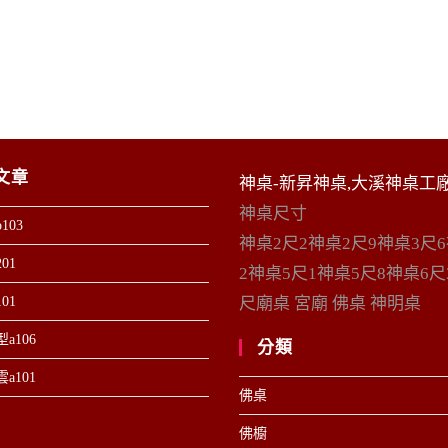
文章
神桌-新昇神桌,大溪神桌工
神桌尺寸
103
神桌2尺2神桌2尺9神桌3尺
01
2神桌5尺1神桌5尺8神桌6尺
01
尺廟桌 宮廟 佛桌 神明桌
a106
分類
a101
佛桌
佛櫥