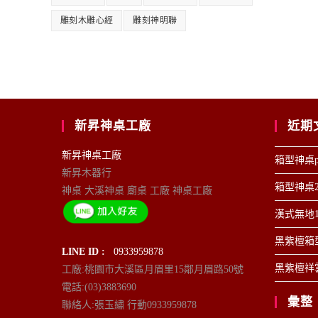
雕刻木雕心經
雕刻神明聯
新昇神桌工廠
近期
新昇神桌工廠
箱型神桌p
新昇木器行
箱型神桌2
神桌 大溪神桌 廟桌 工廠 神桌工廠
漢式無地1
黑紫檀箱型
LINE ID :
0933959878
黑紫檀祥雲
工廠:桃園市大溪區月眉里15鄰月眉路50號
電話:(03)3883690
彙整
聯絡人:張玉繡 行動0933959878