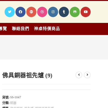
導覽
聯絡我們
神桌特價商品
>
佛具
>
銅器
>
佛具銅器祖先爐 (9)
佛具銅器祖先爐 (9)
貨號:
SS-1047
分類:
銅器