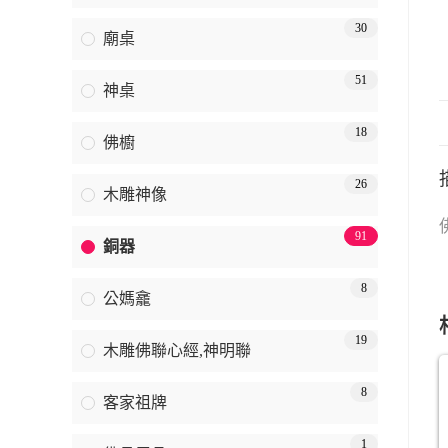
30
廟桌
51
神桌
18
佛櫥
26
木雕神像
91
銅器
8
公媽龕
19
木雕佛聯心經,神明聯
8
客家祖牌
1