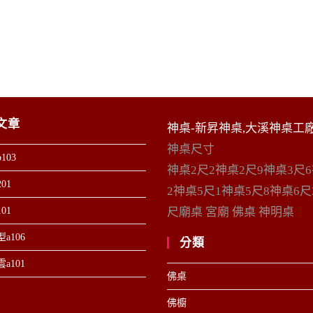
文章
神桌-新昇神桌,大溪神桌工
神桌尺寸
103
神桌2尺2神桌2尺9神桌3尺
01
2神桌5尺1神桌5尺8神桌6尺
01
尺廟桌 宮廟 佛桌 神明桌
a106
分類
a101
佛桌
佛櫥