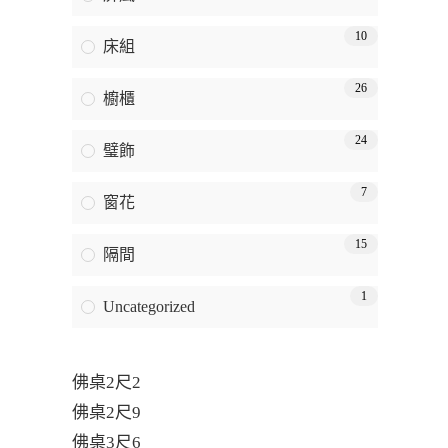
10
床組
26
櫥櫃
24
璧飾
7
窗花
15
隔間
1
Uncategorized
佛桌2尺2
佛桌2尺9
佛桌3尺6