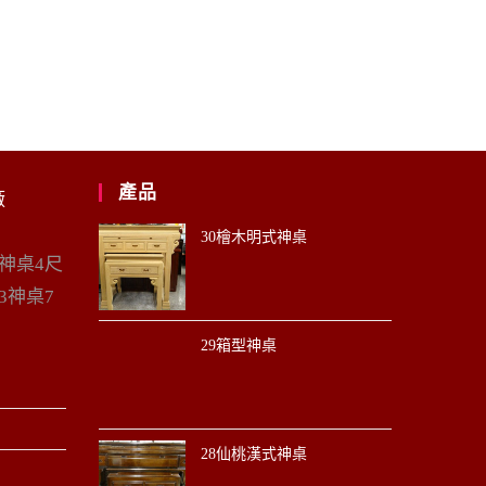
產品
廠
30檜木明式神桌
6神桌4尺
3神桌7
29箱型神桌
28仙桃漢式神桌