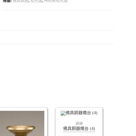
標籤:
佛具銅器
,
祖先爐
,
神明桌祖先爐
查看內容
銅器
佛具銅器燭台 (4)