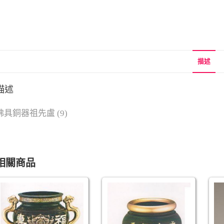
描述
描述
佛具銅器祖先盧 (9)
相關商品