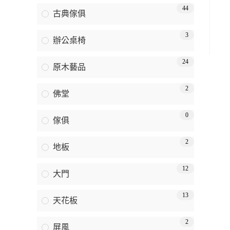
44
古典傢俱
3
辦公桌椅
24
原木藝品
2
佛堂
0
傢俱
2
地板
12
大門
13
天花板
2
屏風