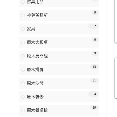
佛具用品
9
神尊舊翻新
182
家具
9
原木大板桌
9
原木房間組
15
原木掛屏
31
原木沙發
104
原木裝修
19
原木餐桌椅