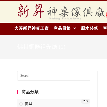
大溪新昇神桌工廠
產品目錄
原木裝修
佛具銅器祖先爐 (9)
商品分類
253
佛具