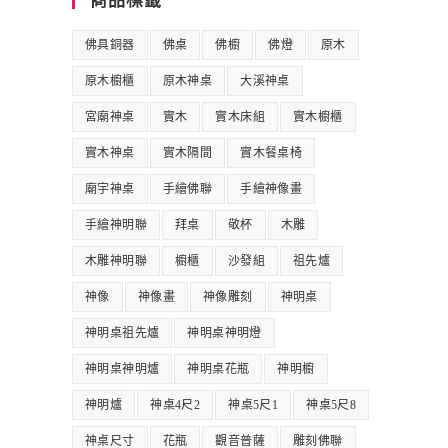
商品標籤
佛具銅器
佛桌
佛櫥
佛燈
原木
原木櫥櫃
原木神桌
大溪神桌
宮廟神桌
實木
實木床組
實木櫥櫃
實木神桌
實木隔間
實木餐桌椅
廟宇神桌
手繪佛聯
手繪神像畫
手繪神明聯
拜桌
敬杯
木雕
木雕神明聯
櫥櫃
沙發組
祖先爐
神像
神像畫
神像雕刻
神明桌
神明桌祖先爐
神明桌神明燈
神明桌神明爐
神明桌花瓶
神明櫥
神明爐
神桌4尺2
神桌5尺1
神桌5尺8
神桌尺寸
花瓶
觀音普薩
雕刻佛聯