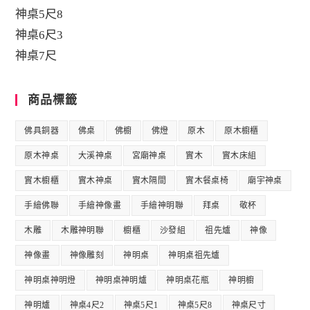
神桌5尺8
神桌6尺3
神桌7尺
商品標籤
佛具銅器
佛桌
佛櫥
佛燈
原木
原木櫥櫃
原木神桌
大溪神桌
宮廟神桌
實木
實木床組
實木櫥櫃
實木神桌
實木隔間
實木餐桌椅
廟宇神桌
手繪佛聯
手繪神像畫
手繪神明聯
拜桌
敬杯
木雕
木雕神明聯
櫥櫃
沙發組
祖先爐
神像
神像畫
神像雕刻
神明桌
神明桌祖先爐
神明桌神明燈
神明桌神明爐
神明桌花瓶
神明櫥
神明爐
神桌4尺2
神桌5尺1
神桌5尺8
神桌尺寸