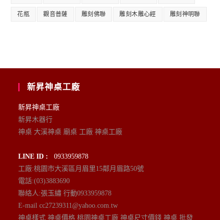
花瓶
觀音普薩
雕刻佛聯
雕刻木雕心經
雕刻神明聯
新昇神桌工廠
新昇神桌工廠
新昇木器行
神桌 大溪神桌 廟桌 工廠 神桌工廠
LINE ID :
0933959878
工廠:桃園市大溪區月眉里15鄰月眉路50號
電話:(03)3883690
聯絡人:張玉繡 行動0933959878
E-mail cc27239311@yahoo.com.tw
神桌樣式 神桌價格 桃園神桌工廠 神桌尺寸價錢 神桌 批發