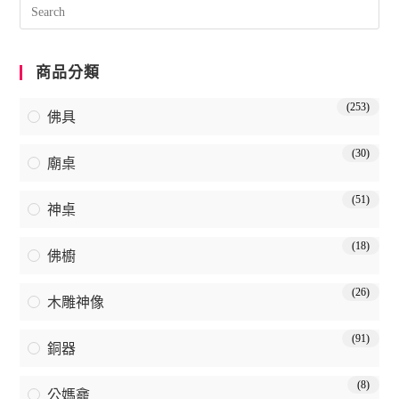
商品分類
(253)
佛具
(30)
廟桌
(51)
神桌
(18)
佛櫥
(26)
木雕神像
(91)
銅器
(8)
公媽龕