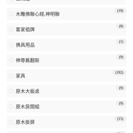
(19)
木雕佛聯心經,神明聯
(8)
客家祖牌
(1)
佛具用品
(9)
神尊舊翻新
(182)
家具
(9)
原木大板桌
(9)
原木房間組
(15)
原木掛屏