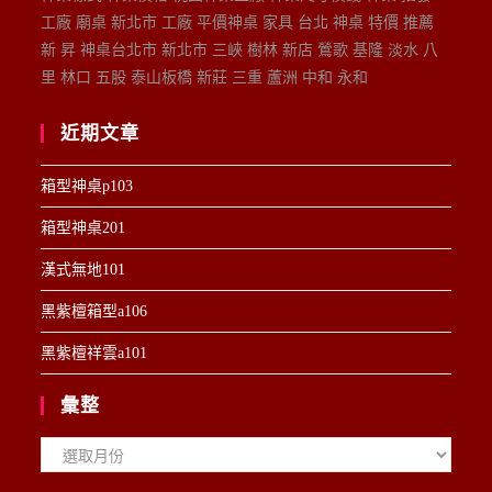
工廠 廟桌 新北市 工廠 平價神桌 家具 台北 神桌 特價 推薦
新 昇 神桌台北市 新北市 三峽 樹林 新店 鶯歌 基隆 淡水 八
里 林口 五股 泰山板橋 新莊 三重 蘆洲 中和 永和
近期文章
箱型神桌p103
箱型神桌201
漢式無地101
黑紫檀箱型a106
黑紫檀祥雲a101
彙整
彙
整