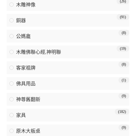
(26)
木雕神像
(91)
銅器
(8)
公媽龕
(19)
木雕佛聯心經,神明聯
(8)
客家祖牌
(1)
佛具用品
(9)
神尊舊翻新
(182)
家具
(9)
原木大板桌