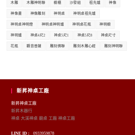
木雕
木雕神明聯
櫥櫃
沙發組
祖先爐
神像
神像畫
神像雕刻
神明桌
神明桌祖先爐
神明桌神明燈
神明桌神明爐
神明桌花瓶
神明櫥
神明爐
神桌4尺2
神桌5尺1
神桌5尺8
神桌尺寸
花瓶
觀音普薩
雕刻佛聯
雕刻木雕心經
雕刻神明聯
新昇神桌工廠
新昇神桌工廠
新昇木器行
神桌 大溪神桌 廟桌 工廠 神桌工廠
LINE ID :
0933959878