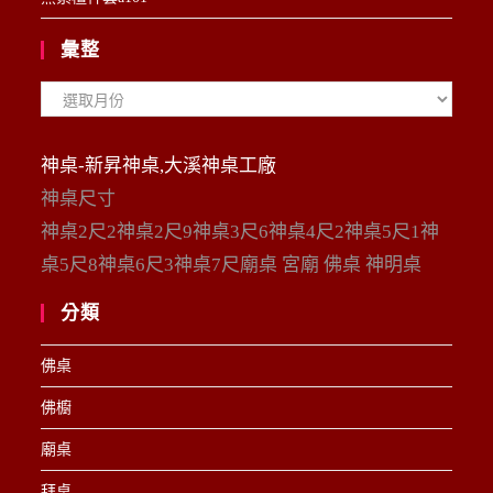
彙整
彙
整
神桌-新昇神桌,大溪神桌工廠
神桌尺寸
神桌2尺2神桌2尺9神桌3尺6神桌4尺2神桌5尺1神
桌5尺8神桌6尺3神桌7尺廟桌 宮廟 佛桌 神明桌
分類
佛桌
佛櫥
廟桌
拜桌