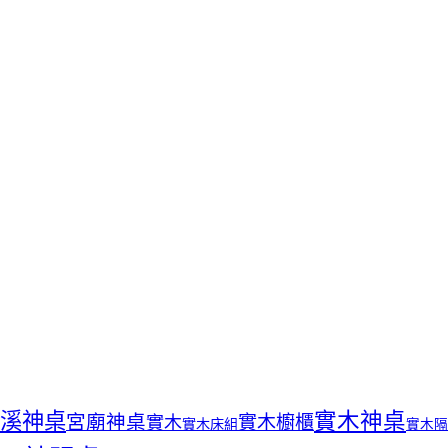
溪神桌
實木神桌
宮廟神桌
實木櫥櫃
實木
實木床組
實木隔