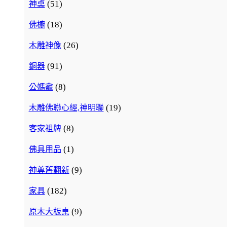
(51)
神桌
(18)
佛櫥
(26)
木雕神像
(91)
銅器
(8)
公媽龕
(19)
木雕佛聯心經,神明聯
(8)
客家祖牌
(1)
佛具用品
(9)
神尊舊翻新
(182)
家具
(9)
原木大板桌