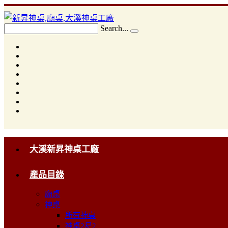
Search...
大溪新昇神桌工廠
產品目錄
廟桌
神桌
所有神桌
神桌2尺2