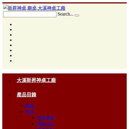
Search...
大溪新昇神桌工廠
產品目錄
廟桌
神桌
所有神桌
神桌2尺2