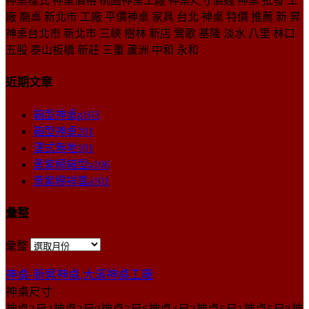
神桌樣式 神桌價格 桃園神桌工廠 神桌尺寸價錢 神桌 批發 工
廠 廟桌 新北市 工廠 平價神桌 家具 台北 神桌 特價 推薦 新 昇
神桌台北市 新北市 三峽 樹林 新店 鶯歌 基隆 淡水 八里 林口
五股 泰山板橋 新莊 三重 蘆洲 中和 永和
近期文章
箱型神桌p103
箱型神桌201
漢式無地101
黑紫檀箱型a106
黑紫檀祥雲a101
彙整
彙整
神桌-新昇神桌,大溪神桌工廠
神桌尺寸