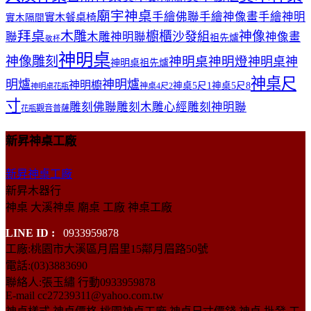
廟宇神桌
手繪佛聯
手繪神像畫
手繪神明
實木餐桌椅
實木隔間
拜桌
木雕
櫥櫃
神像
沙發組
聯
木雕神明聯
神像畫
祖先爐
敬杯
神明桌
神像雕刻
神明桌神明燈
神明桌神
神明桌祖先爐
神桌尺
明爐
神明爐
神明櫥
神桌5尺1
神桌5尺8
神桌4尺2
神明桌花瓶
寸
雕刻佛聯
雕刻木雕心經
雕刻神明聯
觀音普薩
花瓶
新昇神桌工廠
新昇神桌工廠
新昇木器行
神桌 大溪神桌 廟桌 工廠 神桌工廠
LINE ID :
0933959878
工廠:桃園市大溪區月眉里15鄰月眉路50號
電話:(03)3883690
聯絡人:張玉繡 行動0933959878
E-mail cc27239311@yahoo.com.tw