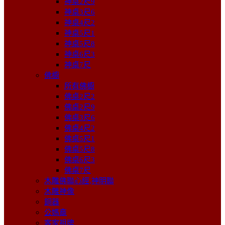
神桌2尺9
神桌3尺6
神桌4尺2
神桌5尺1
神桌5尺8
神桌6尺3
神桌7尺
佛櫥
所有佛櫥
佛桌2尺2
佛桌2尺9
佛桌3尺6
佛桌4尺2
佛桌5尺1
佛桌5尺8
佛桌6尺3
佛桌7尺
木雕佛聯心經,神明聯
木雕神像
銅器
公媽龕
客家祖牌