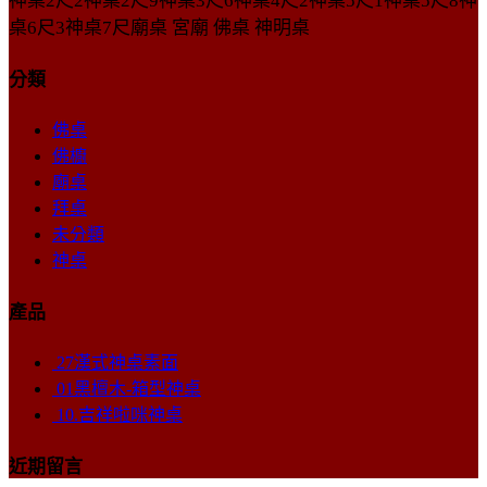
神桌2尺2神桌2尺9神桌3尺6神桌4尺2神桌5尺1神桌5尺8神
桌6尺3神桌7尺廟桌 宮廟 佛桌 神明桌
分類
佛桌
佛櫥
廟桌
拜桌
未分類
神桌
產品
27漢式神桌素面
01黑檀木-箱型神桌
10.吉祥啦咪神桌
近期留言