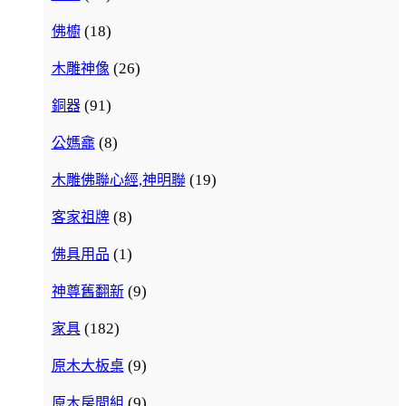
(18)
佛櫥
(26)
木雕神像
(91)
銅器
(8)
公媽龕
(19)
木雕佛聯心經,神明聯
(8)
客家祖牌
(1)
佛具用品
(9)
神尊舊翻新
(182)
家具
(9)
原木大板桌
(9)
原木房間組