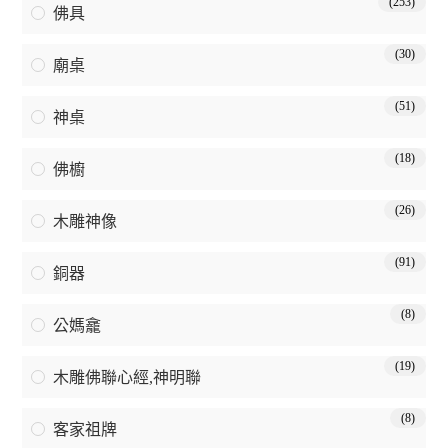
(253)
佛具
(30)
廟桌
(51)
神桌
(18)
佛櫥
(26)
木雕神像
(91)
銅器
(8)
公媽龕
(19)
木雕佛聯心經,神明聯
(8)
客家祖牌