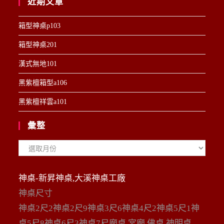
近期文章
箱型神桌p103
箱型神桌201
漢式無地101
黑紫檀箱型a106
黑紫檀祥雲a101
彙整
彙
整
神桌-新昇神桌,大溪神桌工廠
神桌尺寸
神桌2尺2神桌2尺9神桌3尺6神桌4尺2神桌5尺1神
桌5尺8神桌6尺3神桌7尺廟桌 宮廟 佛桌 神明桌