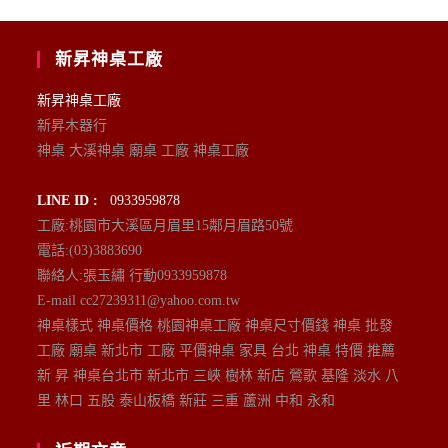
新昇神桌工廠
新昇神桌工廠
新昇木器行
神桌 大溪神桌 廟桌 工廠 神桌工廠
LINE ID :
0933959878
工廠:桃園市大溪區月眉里15鄰月眉路50號
電話:(03)3883690
聯絡人:張玉繡 行動0933959878
E-mail cc27239311@yahoo.com.tw
神桌樣式 神桌價格 桃園神桌工廠 神桌尺寸價錢 神桌 批發
工廠 廟桌 新北市 工廠 平價神桌 家具 台北 神桌 特價 推薦
新 昇 神桌台北市 新北市 三峽 樹林 新店 鶯歌 基隆 淡水 八
里 林口 五股 泰山板橋 新莊 三重 蘆洲 中和 永和