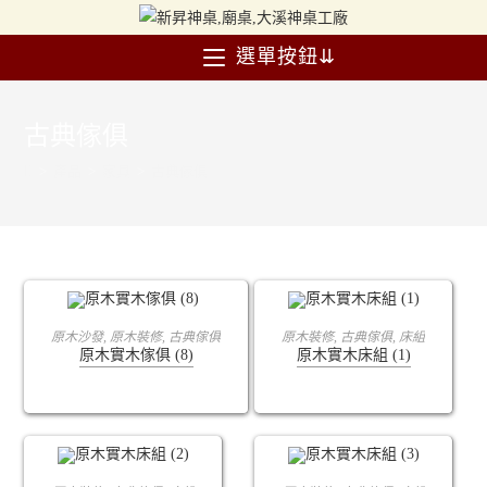
選單按鈕⇊
古典傢俱
>
產品
>
家具
>
古典傢俱
查看內容
查看內容
原木沙發
,
原木裝修
,
古典傢俱
原木裝修
,
古典傢俱
,
床組
原木實木傢俱 (8)
原木實木床組 (1)
查看內容
查看內容