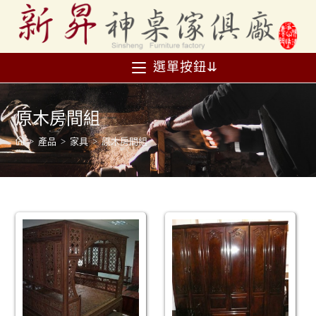
選單按鈕⇊
原木房間組
>
產品
>
家具
>
原木房間組