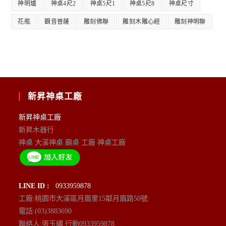
神明爐
神桌4尺2
神桌5尺1
神桌5尺8
神桌尺寸
花瓶
觀音普薩
雕刻佛聯
雕刻木雕心經
雕刻神明聯
新昇神桌工廠
新昇神桌工廠
新昇木器行
神桌 大溪神桌 廟桌 工廠 神桌工廠
LINE ID :
0933959878
工廠:桃園市大溪區月眉里15鄰月眉路50號
電話:(03)3883690
聯絡人:張玉繡 行動0933959878