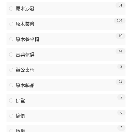
31
原木沙發
104
原木裝修
19
原木餐桌椅
44
古典傢俱
3
辦公桌椅
24
原木藝品
2
佛堂
0
傢俱
2
地板