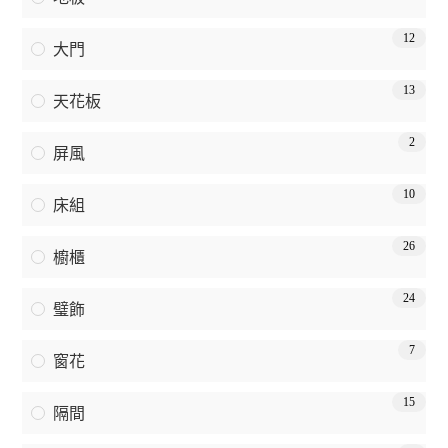
12
大門
13
天花板
2
屏風
10
床組
26
櫥櫃
24
璧飾
7
窗花
15
隔間