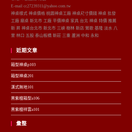
E-mail cc27239311@yahoo.com.tw
神桌樣式 神桌價格 桃園神桌工廠 神桌尺寸價錢 神桌 批發
工廠 廟桌 新北市 工廠 平價神桌 家具 台北 神桌 特價 推薦
新 昇 神桌台北市 新北市 三峽 樹林 新店 鶯歌 基隆 淡水 八
里 林口 五股 泰山板橋 新莊 三重 蘆洲 中和 永和
近期文章
箱型神桌p103
箱型神桌201
漢式無地101
黑紫檀箱型a106
黑紫檀祥雲a101
彙整