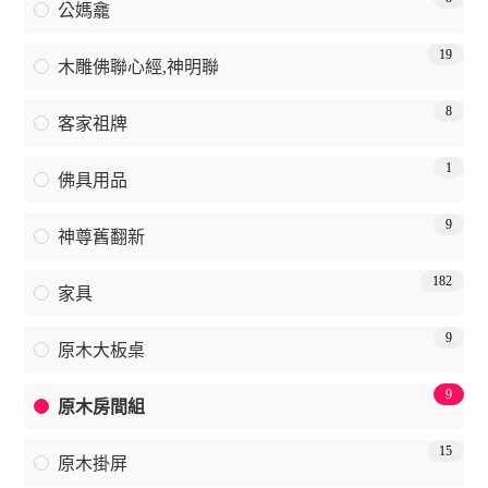
公媽龕
19
木雕佛聯心經,神明聯
8
客家祖牌
1
佛具用品
9
神尊舊翻新
182
家具
9
原木大板桌
9
原木房間組
15
原木掛屏