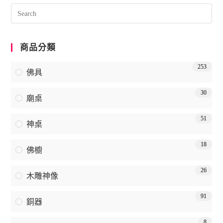
商品分類
253
佛具
30
廟桌
51
神桌
18
佛櫥
26
木雕神像
91
銅器
8