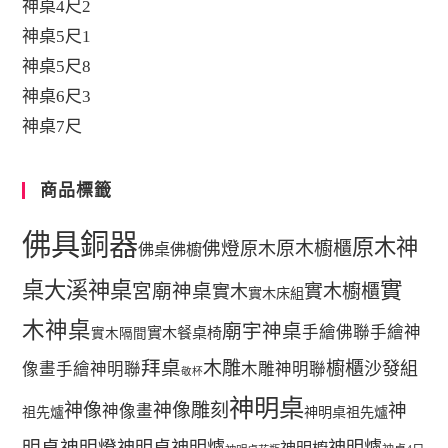
神桌4尺2
神桌5尺1
神桌5尺8
神桌6尺3
神桌7尺
商品標籤
佛具銅器
原木神
佛燈
原木櫥櫃
原木
佛桌
佛櫥
桌
大溪神桌
實
宮廟神桌
實木櫥櫃
實木
實木床組
木神桌
廟宇神桌
手繪佛聯
手繪神
實木餐桌椅
實木隔間
拜桌
木雕
櫥櫃
沙發組
像畫
手繪神明聯
木雕神明聯
敬杯
神明桌
神像
神像雕刻
神
神像畫
祖先爐
神明桌祖先爐
明桌神明燈