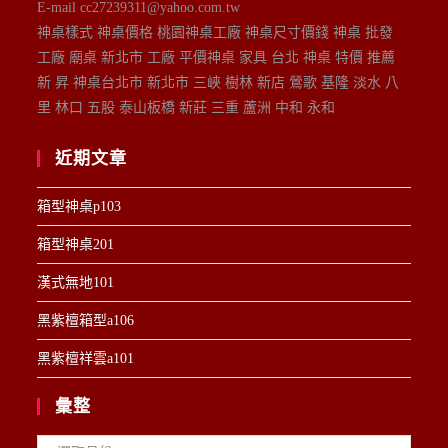
E-mail cc27239311@yahoo.com.tw
神桌樣式 神桌價格 桃園神桌工廠 神桌尺寸價錢 神桌 批發
工廠 廟桌 新北市 工廠 平價神桌 家具 台北 神桌 特價 推薦
新 昇 神桌台北市 新北市 三峽 樹林 新店 鶯歌 基隆 淡水 八
里 林口 五股 泰山板橋 新莊 三重 蘆洲 中和 永和
近期文章
箱型神桌p103
箱型神桌201
漢式無地101
黑紫檀箱型a106
黑紫檀祥雲a101
彙整
彙