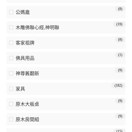
(8)
公媽龕
(19)
木雕佛聯心經,神明聯
(8)
客家祖牌
(1)
佛具用品
(9)
神尊舊翻新
(182)
家具
(9)
原木大板桌
(9)
原木房間組
(15)