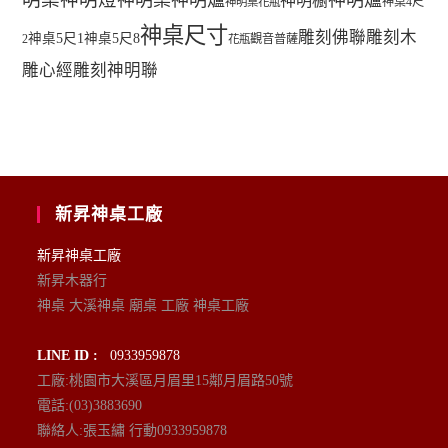
神明桌神明爐
神明爐
神明櫥
神桌4尺
神明桌花瓶
神桌尺寸
雕刻佛聯
雕刻木
神桌5尺1
神桌5尺8
2
觀音普薩
花瓶
雕心經
雕刻神明聯
新昇神桌工廠
新昇神桌工廠
新昇木器行
神桌 大溪神桌 廟桌 工廠 神桌工廠
LINE ID :
0933959878
工廠:桃園市大溪區月眉里15鄰月眉路50號
電話:(03)3883690
聯絡人:張玉繡 行動0933959878