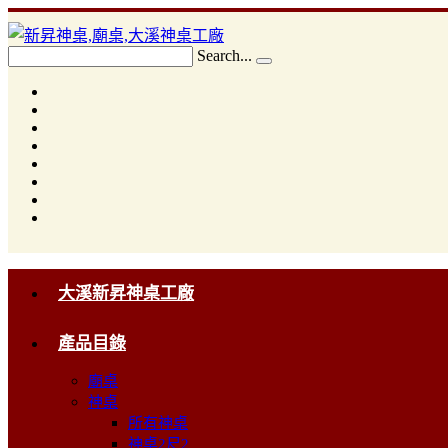
Search...
大溪新昇神桌工廠
產品目錄
廟桌
神桌
所有神桌
神桌2尺2